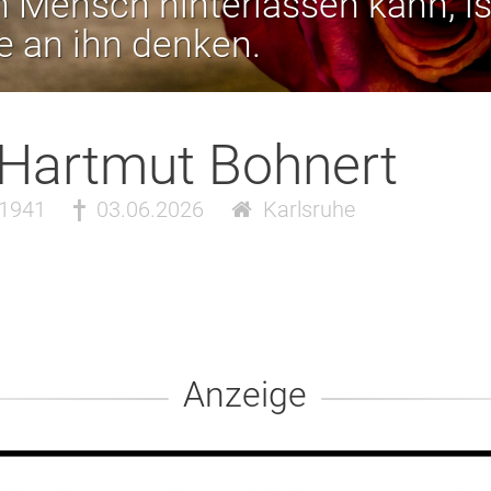
 Mensch hinterlassen kann, is
ie an ihn denken.
 Hartmut Bohnert
.1941
03.06.2026
Karlsruhe
Anzeige