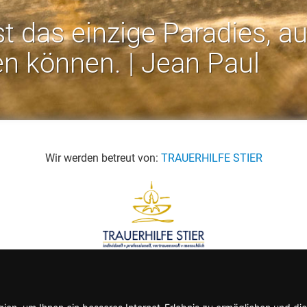
st das einzige Paradies, a
en können. | Jean Paul
Wir werden betreut von:
TRAUERHILFE STIER
Rechtliches:
Impressum
-
Datenschutz
-
AGB