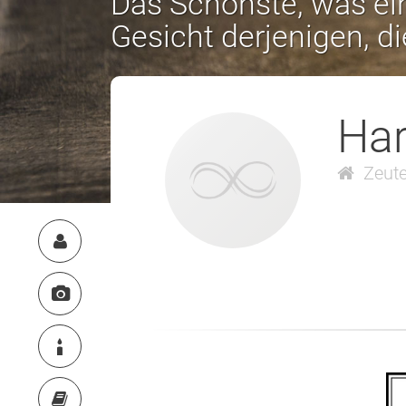
Das Schönste, was ein
Gesicht derjenigen, d
Har
Zeute