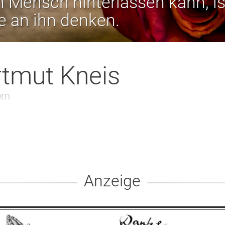
 Mensch hinterlassen kann, is
ie an ihn denken.
tmut Kneis
rn
Anzeige