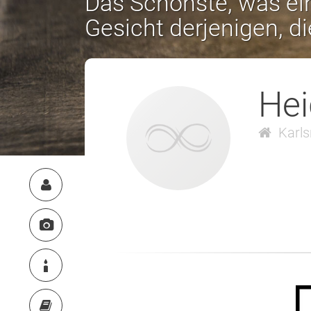
Das Schönste, was ein
Gesicht derjenigen, d
He
Karls