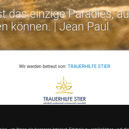
st das einzige Paradies, a
en können. | Jean Paul
Wir werden betreut von:
TRAUERHILFE STIER
Rechtliches:
Impressum
-
Datenschutz
-
AGB