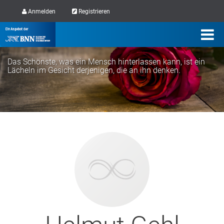
Anmelden
Registrieren
Das Schönste, was ein Mensch hinterlassen kann, ist ein
Lächeln im Gesicht derjenigen, die an ihn denken.