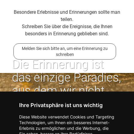
Besondere Erlebnisse und Erinnerungen sollte man
teilen.
Schreiben Sie über die Ereignisse, die Ihnen
besonders in Erinnerung geblieben sind.
Melden Sie sich bitte an, um eine Erinnerung zu
schreiben
Die Erinnerung ist
das einzige Paradies,
aus dem wir nicht
vertrieben werden
Ihre Privatsphäre ist uns wichtig
können. | Jean Paul
Diese Website verwendet Cookies und Targeting
Technologien, um Ihnen ein besseres Internet-
Erlebnis zu ermöglichen und die Werbung, die
Kontakt zum Verlag aufnehmen
Missbrauch melden
Sie sehen, besser an Ihre Bedürfnisse