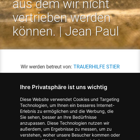
aus dem wir nicht
vertrieben werden
können. | Jean Paul
Wir werden betreut von:
TRAUERHILFE STIER
Ihre Privatsphäre ist uns wichtig
Diese Website verwendet Cookies und Targeting
Technologien, um Ihnen ein besseres Internet-
Erlebnis zu ermöglichen und die Werbung, die
Kontakt zum Verlag aufnehmen
Missbrauch melden
Sie sehen, besser an Ihre Bedürfnisse
anzupassen. Diese Technologien nutzen wir
Impressum
Datenschutz
AGB
außerdem, um Ergebnisse zu messen, um zu
I
Barrierefreiheit
Barriere melden
Accessibility-Modus aktivieren
verstehen, woher unsere Besucher kommen oder
I
m
Kontrastmodus aktivieren