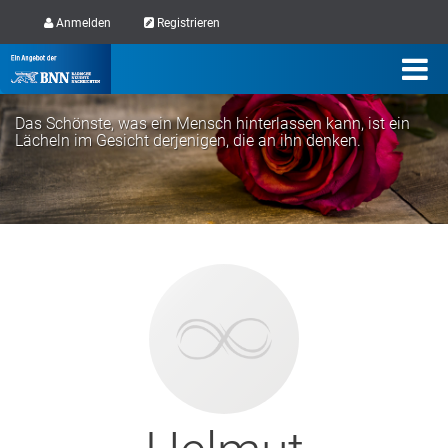
Anmelden
Registrieren
Das Schönste, was ein Mensch hinterlassen kann, ist ein
Lächeln im Gesicht derjenigen, die an ihn denken.