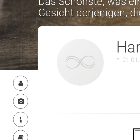
Das Schönste, was ein
Gesicht derjenigen, d
Har
21.01