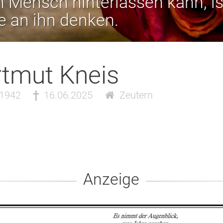
 Mensch hinterlassen kann, is
ie an ihn denken.
tmut Kneis
.1942
16.06.2025
Zeutern
Anzeige