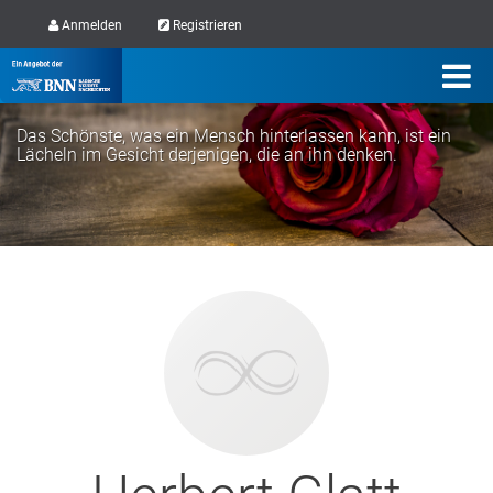
Anmelden
Registrieren
Das Schönste, was ein Mensch hinterlassen kann, ist ein
Lächeln im Gesicht derjenigen, die an ihn denken.