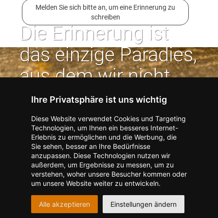
Melden Sie sich bitte an, um eine Erinnerung zu
schreiben
Die Erinnerung ist
das einzige Paradies,
aus dem wir nicht
vertrieben werden
Ihre Privatsphäre ist uns wichtig
können. | Jean Paul
Diese Website verwendet Cookies und Targeting
Technologien, um Ihnen ein besseres Internet-
Erlebnis zu ermöglichen und die Werbung, die
Kontakt zum Verlag aufnehmen
Missbrauch melden
Sie sehen, besser an Ihre Bedürfnisse
anzupassen. Diese Technologien nutzen wir
Impressum
Datenschutz
AGB
außerdem, um Ergebnisse zu messen, um zu
I
Barrierefreiheit
Barriere melden
Accessibility-Modus aktivieren
verstehen, woher unsere Besucher kommen oder
I
m
Kontrastmodus aktivieren
um unsere Website weiter zu entwickeln.
m
A
Hilfe
eigenes Gedenkportal erstellen
K
c
Alle akzeptieren
Einstellungen ändern
o
Vertrag widerrufen
c
n
e