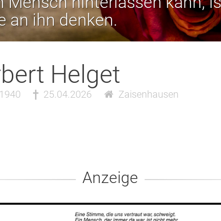
 Mensch hinterlassen kann, is
ie an ihn denken.
bert Helget
.1940
25.04.2026
Zaisenhausen
Anzeige