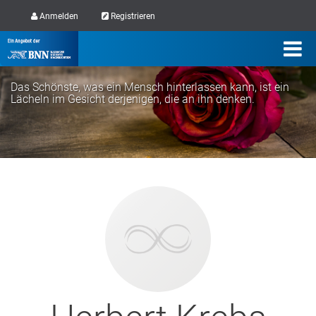
Anmelden
Registrieren
Das Schönste, was ein Mensch hinterlassen kann, ist ein
Lächeln im Gesicht derjenigen, die an ihn denken.