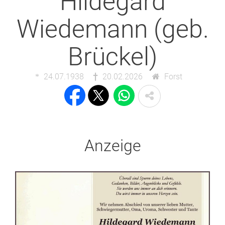
Hildegard
Wiedemann (geb.
Brückel)
24.07.1938
20.02.2026
Forst
Anzeige