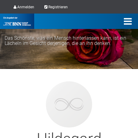
Anmelden
Registrieren
Das Schönste, was ein Mensch hinterlassen kann, ist ein
Lächeln im Gesicht derjenigen, die an ihn denken.