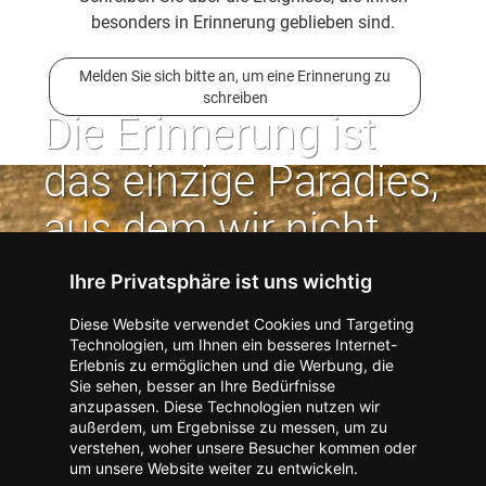
besonders in Erinnerung geblieben sind.
Melden Sie sich bitte an, um eine Erinnerung zu
schreiben
Die Erinnerung ist
das einzige Paradies,
aus dem wir nicht
vertrieben werden
Ihre Privatsphäre ist uns wichtig
können. | Jean Paul
Diese Website verwendet Cookies und Targeting
Technologien, um Ihnen ein besseres Internet-
Erlebnis zu ermöglichen und die Werbung, die
Kontakt zum Verlag aufnehmen
Missbrauch melden
Sie sehen, besser an Ihre Bedürfnisse
anzupassen. Diese Technologien nutzen wir
Impressum
Datenschutz
AGB
außerdem, um Ergebnisse zu messen, um zu
I
Barrierefreiheit
Barriere melden
Accessibility-Modus aktivieren
verstehen, woher unsere Besucher kommen oder
I
m
Kontrastmodus aktivieren
um unsere Website weiter zu entwickeln.
m
A
Hilfe
eigenes Gedenkportal erstellen