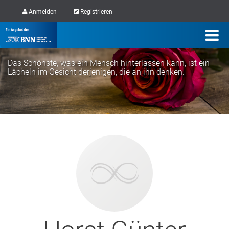
Anmelden
Registrieren
Das Schönste, was ein Mensch hinterlassen kann, ist ein
Lächeln im Gesicht derjenigen, die an ihn denken.