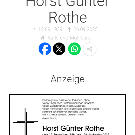
Horst Günter
Rothe
12.09.1939
26.09.2025
Karlsruhe, Mühlburg
Anzeige