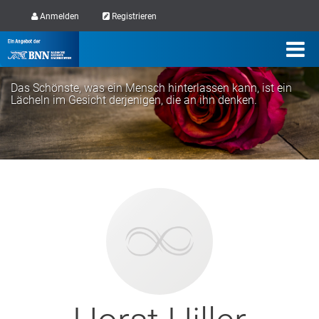
Anmelden
Registrieren
Das Schönste, was ein Mensch hinterlassen kann, ist ein
Lächeln im Gesicht derjenigen, die an ihn denken.