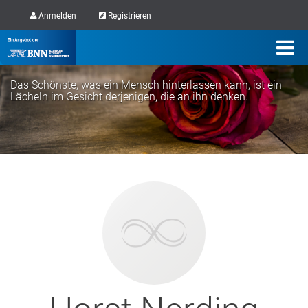
Anmelden
Registrieren
Das Schönste, was ein Mensch hinterlassen kann, ist ein
Lächeln im Gesicht derjenigen, die an ihn denken.