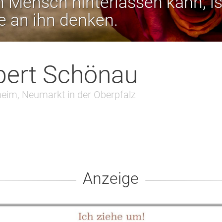
 Mensch hinterlassen kann, is
ie an ihn denken.
ert Schönau
eim, Neumarkt in der Oberpfalz
Anzeige