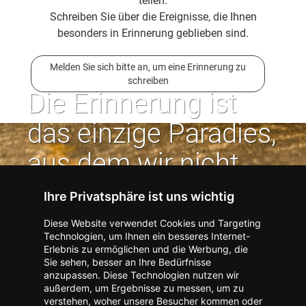
teilen.
Schreiben Sie über die Ereignisse, die Ihnen
besonders in Erinnerung geblieben sind.
Melden Sie sich bitte an, um eine Erinnerung zu
schreiben
Die Erinnerung ist
das einzige Paradies,
aus dem wir nicht
vertrieben werden
Ihre Privatsphäre ist uns wichtig
können. | Jean Paul
Diese Website verwendet Cookies und Targeting
Technologien, um Ihnen ein besseres Internet-
Erlebnis zu ermöglichen und die Werbung, die
Kontakt zum Verlag aufnehmen
Missbrauch melden
Sie sehen, besser an Ihre Bedürfnisse
anzupassen. Diese Technologien nutzen wir
Impressum
Datenschutz
AGB
außerdem, um Ergebnisse zu messen, um zu
I
Barrierefreiheit
Barriere melden
Accessibility-Modus aktivieren
verstehen, woher unsere Besucher kommen oder