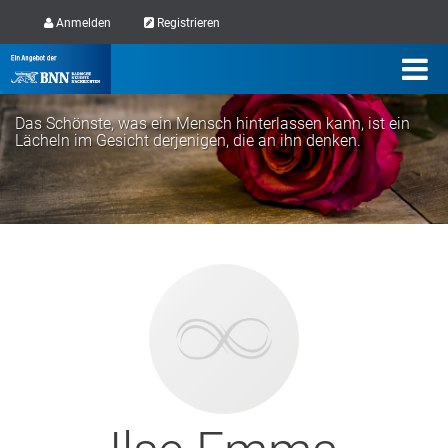
Anmelden
Registrieren
Das Schönste, was ein Mensch hinterlassen kann, ist ein
Lächeln im Gesicht derjenigen, die an ihn denken.