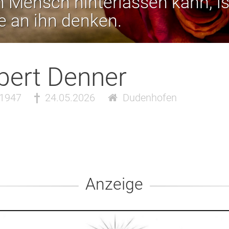
 Mensch hinterlassen kann, is
ie an ihn denken.
bert Denner
.1947
24.05.2026
Dudenhofen
Anzeige