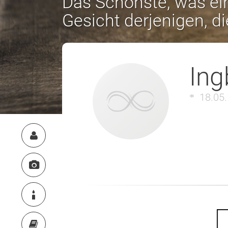
Das Schönste, was ein
Gesicht derjenigen, d
Ing
18.05