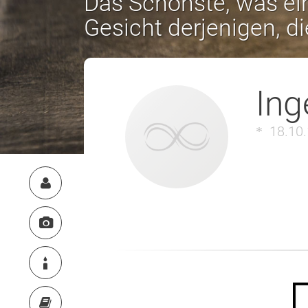
Das Schönste, was ein
Gesicht derjenigen, d
Ing
18.10