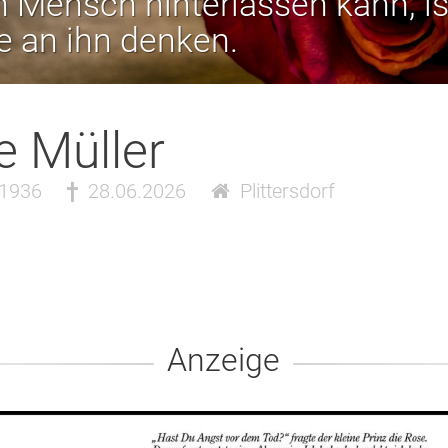
 Mensch hinterlassen kann, is
ie an ihn denken.
e Müller
.1936
28.06.2026
Plittersdorf
Anzeige