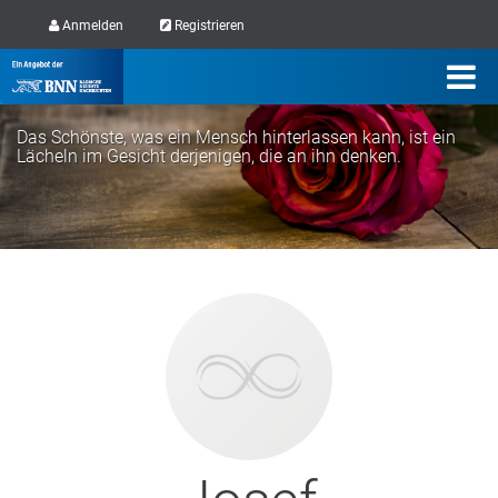
Anmelden
Registrieren
Das Schönste, was ein Mensch hinterlassen kann, ist ein
Lächeln im Gesicht derjenigen, die an ihn denken.