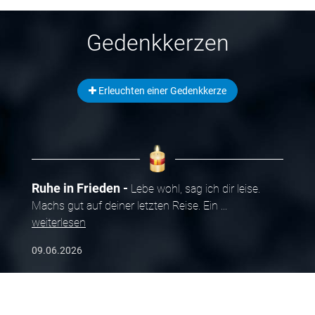
Gedenkkerzen
Erleuchten einer Gedenkkerze
Ruhe in Frieden
Lebe wohl, sag ich dir leise.
Machs gut auf deiner letzten Reise. Ein
...
weiterlesen
09.06.2026