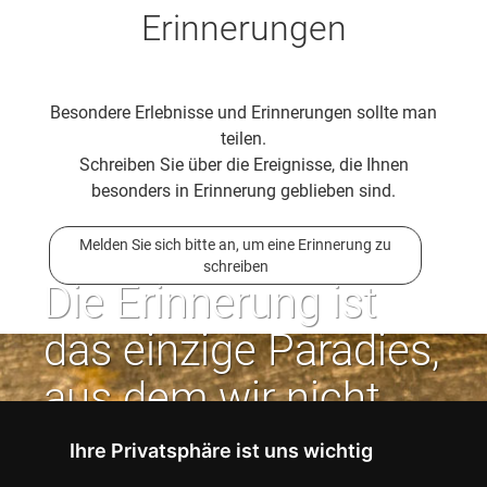
Erinnerungen
Besondere Erlebnisse und Erinnerungen sollte man
teilen.
Schreiben Sie über die Ereignisse, die Ihnen
besonders in Erinnerung geblieben sind.
Melden Sie sich bitte an, um eine Erinnerung zu
schreiben
Die Erinnerung ist
das einzige Paradies,
aus dem wir nicht
vertrieben werden
Ihre Privatsphäre ist uns wichtig