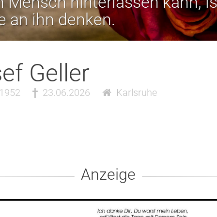
 Mensch hinterlassen kann, is
ie an ihn denken.
ef Geller
.1952
23.06.2026
Karlsruhe
Anzeige