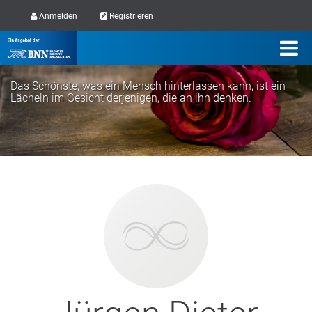
Anmelden
Registrieren
Das Schönste, was ein Mensch hinterlassen kann, ist ein
Lächeln im Gesicht derjenigen, die an ihn denken.