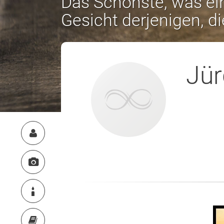
Das Schönste, was ein
Gesicht derjenigen, d
Jü