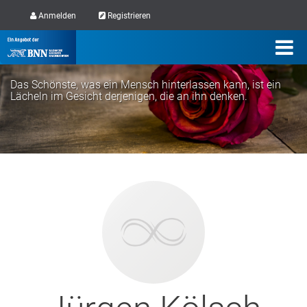
Anmelden
Registrieren
Das Schönste, was ein Mensch hinterlassen kann, ist ein
Lächeln im Gesicht derjenigen, die an ihn denken.