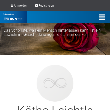
Anmelden
Registrieren
Das Schönste, was ein Mensch hinterlassen kann, ist ein
Lächeln im Gesicht derjenigen, die an ihn denken.