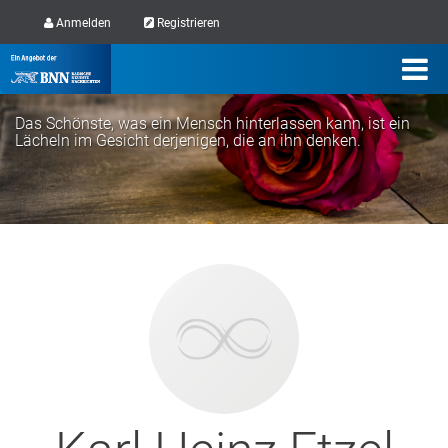
Anmelden
Registrieren
Das Schönste, was ein Mensch hinterlassen kann, ist ein
Lächeln im Gesicht derjenigen, die an ihn denken.