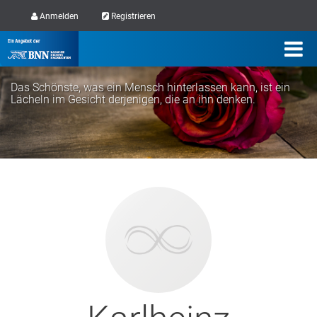
Anmelden
Registrieren
Das Schönste, was ein Mensch hinterlassen kann, ist ein
Lächeln im Gesicht derjenigen, die an ihn denken.