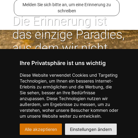
Melden Sie sich bitte an, um eine Erinnerung zu
schreiben
Die Erinnerung ist
das einzige Paradies,
aus dem wir nicht
vertrieben werden
Ihre Privatsphäre ist uns wichtig
können. | Jean Paul
Diese Website verwendet Cookies und Targeting
Technologien, um Ihnen ein besseres Internet-
Erlebnis zu ermöglichen und die Werbung, die
Kontakt zum Verlag aufnehmen
Missbrauch melden
Sie sehen, besser an Ihre Bedürfnisse
anzupassen. Diese Technologien nutzen wir
Impressum
Datenschutz
AGB
außerdem, um Ergebnisse zu messen, um zu
I
Barrierefreiheit
Barriere melden
Accessibility-Modus aktivieren
verstehen, woher unsere Besucher kommen oder
I
m
Kontrastmodus aktivieren
um unsere Website weiter zu entwickeln.
m
A
Hilfe
eigenes Gedenkportal erstellen
K
c
Alle akzeptieren
Einstellungen ändern
o
Vertrag widerrufen
c
n
e