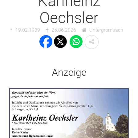
Karlheinz
Oechsler
19.02.1939
25.06.2026
Untergrombach
Anzeige