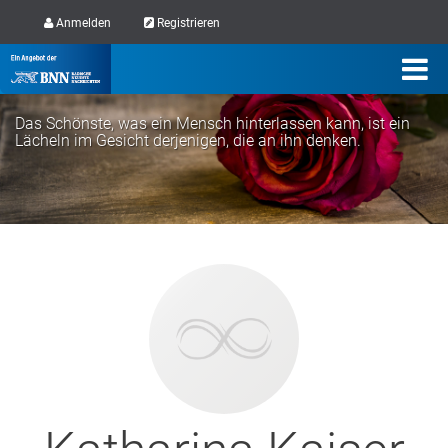
Anmelden
Registrieren
Das Schönste, was ein Mensch hinterlassen kann, ist ein
Lächeln im Gesicht derjenigen, die an ihn denken.