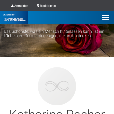
Anmelden
Registrieren
Das Schönste, was ein Mensch hinterlassen kann, ist ein
Lächeln im Gesicht derjenigen, die an ihn denken.