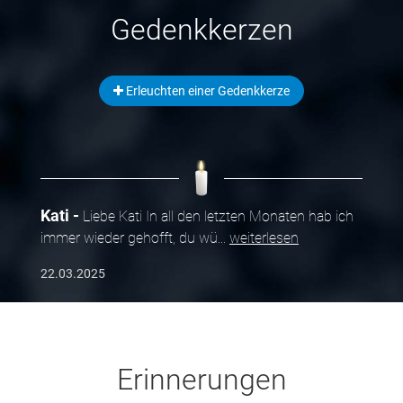
Gedenkkerzen
Erleuchten einer Gedenkkerze
Kati
Liebe Kati In all den letzten Monaten hab ich
immer wieder gehofft, du wü
...
weiterlesen
22.03.2025
Erinnerungen