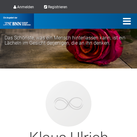
Anmelden
Registrieren
Das Schönste, was ein Mensch hinterlassen kann, ist ein
Lächeln im Gesicht derjenigen, die an ihn denken.