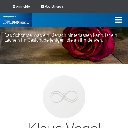
Anmelden
Registrieren
Das Schönste, was ein Mensch hinterlassen kann, ist ein
Lächeln im Gesicht derjenigen, die an ihn denken.