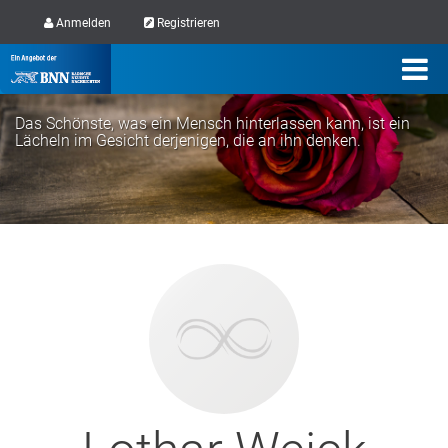
Anmelden
Registrieren
Das Schönste, was ein Mensch hinterlassen kann, ist ein
Lächeln im Gesicht derjenigen, die an ihn denken.