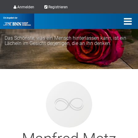
Anmelden
Registrieren
Das Schönste, was ein Mensch hinterlassen kann, ist ein
Lächeln im Gesicht derjenigen, die an ihn denken.