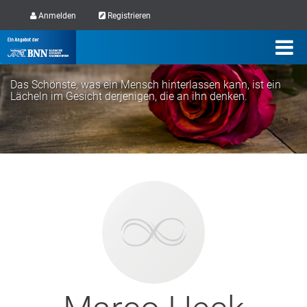
Anmelden
Registrieren
Das Schönste, was ein Mensch hinterlassen kann, ist ein
Lächeln im Gesicht derjenigen, die an ihn denken.