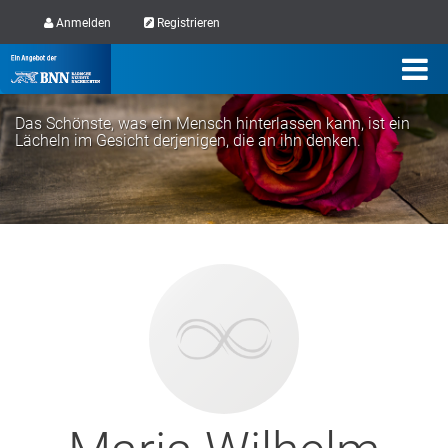
Anmelden
Registrieren
Das Schönste, was ein Mensch hinterlassen kann, ist ein
Lächeln im Gesicht derjenigen, die an ihn denken.