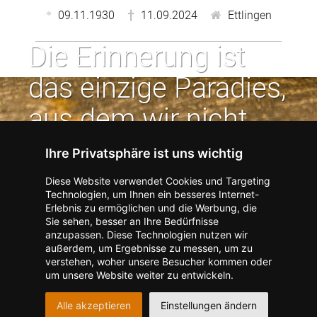
09.11.1930
11.09.2024
Ettlingen
Die Erinnerung ist
das einzige Paradies,
aus dem wir nicht
vertrieben werden
Ihre Privatsphäre ist uns wichtig
können. | Jean Paul
Diese Website verwendet Cookies und Targeting
Technologien, um Ihnen ein besseres Internet-
Erlebnis zu ermöglichen und die Werbung, die
Kontakt zum Verlag aufnehmen
Missbrauch melden
Sie sehen, besser an Ihre Bedürfnisse
anzupassen. Diese Technologien nutzen wir
Impressum
Datenschutz
AGB
außerdem, um Ergebnisse zu messen, um zu
I
Barrierefreiheit
Barriere melden
Accessibility-Modus aktivieren
verstehen, woher unsere Besucher kommen oder
I
m
Kontrastmodus aktivieren
um unsere Website weiter zu entwickeln.
m
A
Hilfe
eigenes Gedenkportal erstellen
K
c
Alle akzeptieren
Einstellungen ändern
o
Vertrag widerrufen
c