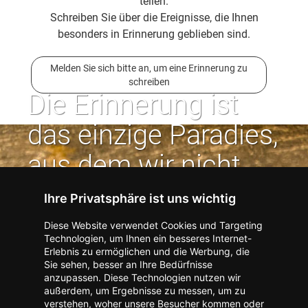
teilen.
Schreiben Sie über die Ereignisse, die Ihnen
besonders in Erinnerung geblieben sind.
Melden Sie sich bitte an, um eine Erinnerung zu
schreiben
Die Erinnerung ist
das einzige Paradies,
aus dem wir nicht
vertrieben werden
Ihre Privatsphäre ist uns wichtig
können. | Jean Paul
Diese Website verwendet Cookies und Targeting
Technologien, um Ihnen ein besseres Internet-
Erlebnis zu ermöglichen und die Werbung, die
Kontakt zum Verlag aufnehmen
Missbrauch melden
Sie sehen, besser an Ihre Bedürfnisse
anzupassen. Diese Technologien nutzen wir
Impressum
Datenschutz
AGB
außerdem, um Ergebnisse zu messen, um zu
I
Barrierefreiheit
Barriere melden
Accessibility-Modus aktivieren
verstehen, woher unsere Besucher kommen oder