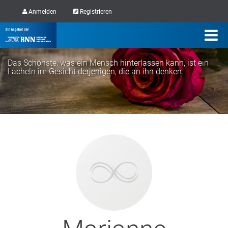
Anmelden
Registrieren
Das Schönste, was ein Mensch hinterlassen kann, ist ein
Lächeln im Gesicht derjenigen, die an ihn denken.