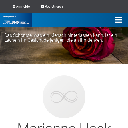
Anmelden
Registrieren
Das Schönste, was ein Mensch hinterlassen kann, ist ein
Lächeln im Gesicht derjenigen, die an ihn denken.