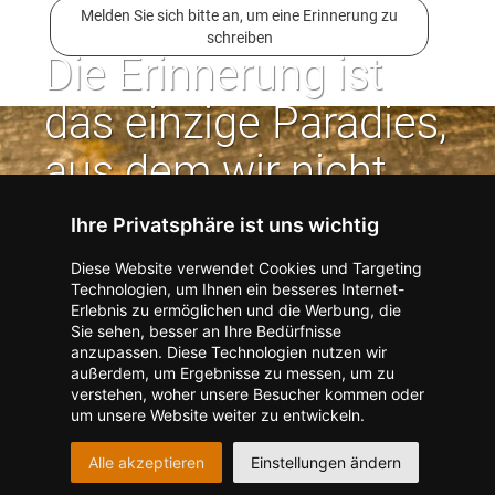
Melden Sie sich bitte an, um eine Erinnerung zu
schreiben
Die Erinnerung ist
das einzige Paradies,
aus dem wir nicht
vertrieben werden
Ihre Privatsphäre ist uns wichtig
können. | Jean Paul
Diese Website verwendet Cookies und Targeting
Technologien, um Ihnen ein besseres Internet-
Erlebnis zu ermöglichen und die Werbung, die
Kontakt zum Verlag aufnehmen
Missbrauch melden
Sie sehen, besser an Ihre Bedürfnisse
anzupassen. Diese Technologien nutzen wir
Impressum
Datenschutz
AGB
außerdem, um Ergebnisse zu messen, um zu
I
Barrierefreiheit
Barriere melden
Accessibility-Modus aktivieren
verstehen, woher unsere Besucher kommen oder
I
m
Kontrastmodus aktivieren
um unsere Website weiter zu entwickeln.
m
A
Hilfe
eigenes Gedenkportal erstellen
K
c
Alle akzeptieren
Einstellungen ändern
o
Vertrag widerrufen
c
n
e