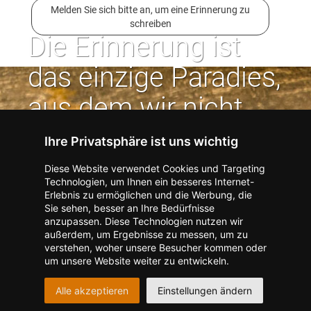
Melden Sie sich bitte an, um eine Erinnerung zu
schreiben
Die Erinnerung ist
das einzige Paradies,
aus dem wir nicht
vertrieben werden
Ihre Privatsphäre ist uns wichtig
können. | Jean Paul
Diese Website verwendet Cookies und Targeting
Technologien, um Ihnen ein besseres Internet-
Erlebnis zu ermöglichen und die Werbung, die
Kontakt zum Verlag aufnehmen
Missbrauch melden
Sie sehen, besser an Ihre Bedürfnisse
anzupassen. Diese Technologien nutzen wir
Impressum
Datenschutz
AGB
außerdem, um Ergebnisse zu messen, um zu
I
Barrierefreiheit
Barriere melden
Accessibility-Modus aktivieren
verstehen, woher unsere Besucher kommen oder
I
m
Kontrastmodus aktivieren
um unsere Website weiter zu entwickeln.
m
A
Hilfe
eigenes Gedenkportal erstellen
K
c
Alle akzeptieren
Einstellungen ändern
o
Vertrag widerrufen
c
n
e