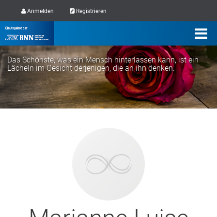
Anmelden
Registrieren
Das Schönste, was ein Mensch hinterlassen kann, ist ein
Lächeln im Gesicht derjenigen, die an ihn denken.