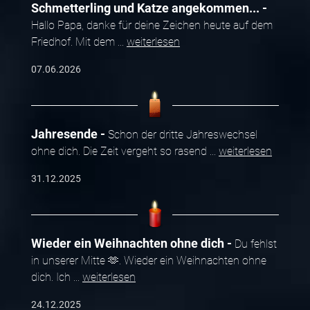
Schmetterling und Katze angekommen...
Hallo Papa, danke für deine Zeichen heute auf dem
Friedhof. Mit dem
...
weiterlesen
07.06.2026
Jahresende
Schon der dritte Jahreswechsel
ohne dich. Die Zeit vergeht so rasend
...
weiterlesen
31.12.2025
Wieder ein Weihnachten ohne dich
Du fehlst
in unserer Mitte 🫶. Wieder ein Weihnachten ohne
dich. Ich
...
weiterlesen
24.12.2025