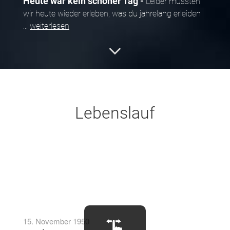
Heute war kein schöner Tag
Leider mussten
wir heute wieder erleben, was du jahrelang erleiden
...
weiterlesen
31.10.2025
Dresden
Gestern wieder in der Hofkirche in
Dresden gewesen und an dich gedacht :)
Lebenslauf
14.09.2025
15. November 1950