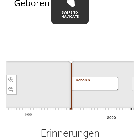
Geboren
SWIPE TO
NAVIGATE
Geboren
Ve
1900
2000
Erinnerungen