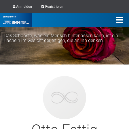
Anmelden
Registrieren
Das Schönste, was ein Mensch hinterlassen kann, ist ein
Lächeln im Gesicht derjenigen, die an ihn denken.