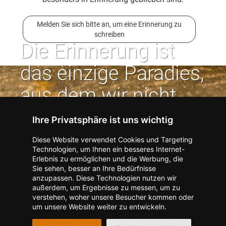
Melden Sie sich bitte an, um eine Erinnerung zu
schreiben
Die Erinnerung ist
das einzige Paradies,
aus dem wir nicht
vertrieben werden
Ihre Privatsphäre ist uns wichtig
können. | Jean Paul
Diese Website verwendet Cookies und Targeting
Technologien, um Ihnen ein besseres Internet-
Erlebnis zu ermöglichen und die Werbung, die
Kontakt zum Verlag aufnehmen
Missbrauch melden
Sie sehen, besser an Ihre Bedürfnisse
anzupassen. Diese Technologien nutzen wir
Impressum
Datenschutz
AGB
außerdem, um Ergebnisse zu messen, um zu
I
Barrierefreiheit
Barriere melden
Accessibility-Modus aktivieren
verstehen, woher unsere Besucher kommen oder
I
m
Kontrastmodus aktivieren
um unsere Website weiter zu entwickeln.
m
A
Hilfe
eigenes Gedenkportal erstellen
K
c