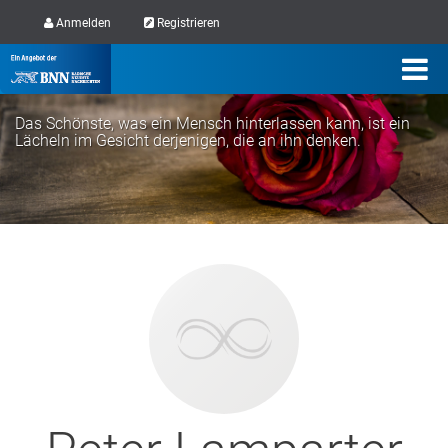
Anmelden
Registrieren
Das Schönste, was ein Mensch hinterlassen kann, ist ein
Lächeln im Gesicht derjenigen, die an ihn denken.