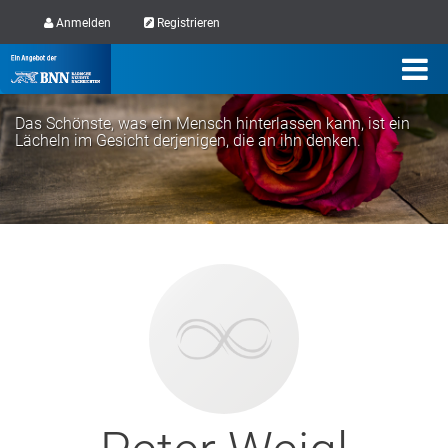
Anmelden
Registrieren
Das Schönste, was ein Mensch hinterlassen kann, ist ein
Lächeln im Gesicht derjenigen, die an ihn denken.