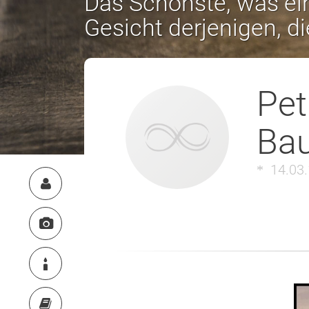
Das Schönste, was ein
Gesicht derjenigen, d
Pet
Bau
14.03