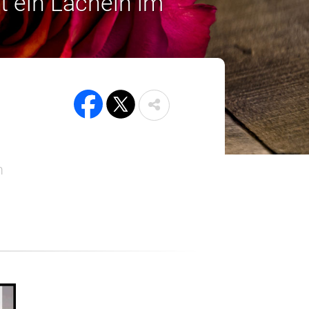
t ein Lächeln im
m