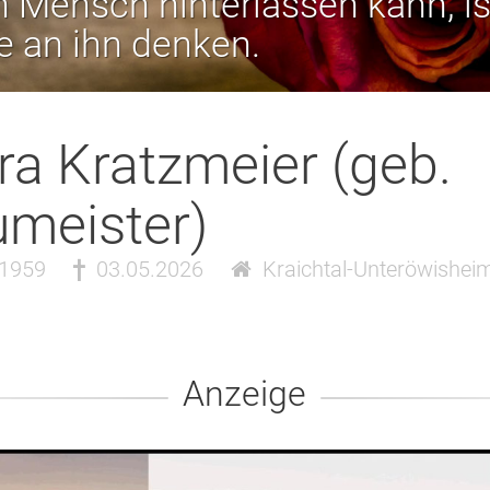
 Mensch hinterlassen kann, is
ie an ihn denken.
ra Kratzmeier (geb.
meister)
.1959
03.05.2026
Kraichtal-Unteröwishei
Anzeige