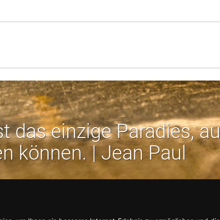
st das einzige Paradies, a
en können. | Jean Paul
Rechtliches:
Impressum
-
Datenschutz
-
AGB