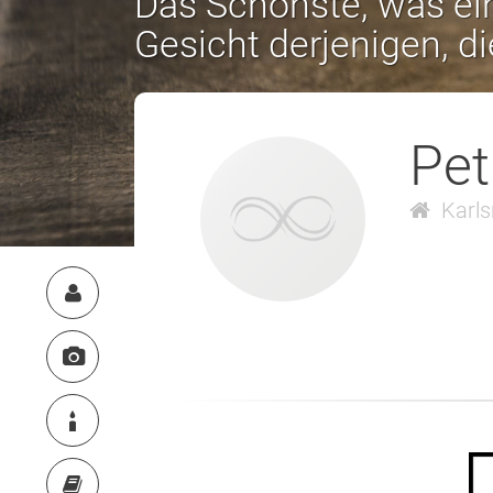
Das Schönste, was ein
Gesicht derjenigen, d
Pet
Karls