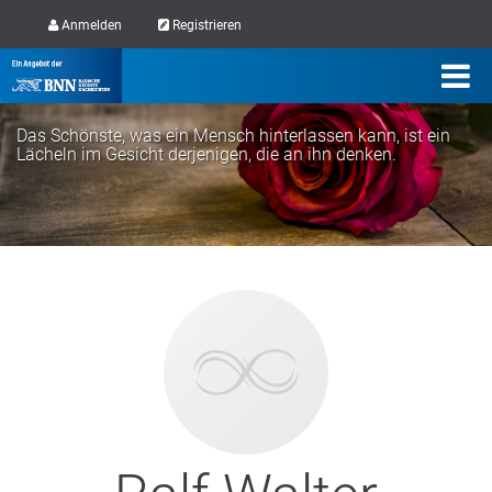
Anmelden
Registrieren
Das Schönste, was ein Mensch hinterlassen kann, ist ein
Lächeln im Gesicht derjenigen, die an ihn denken.