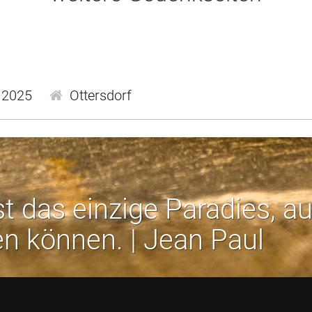
.2025
Ottersdorf
st das einzige Paradies, a
en können. | Jean Paul