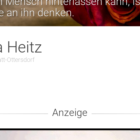
 Mensch hinterlassen kann, is
ie an ihn denken.
a Heitz
tt-Ottersdorf
Anzeige