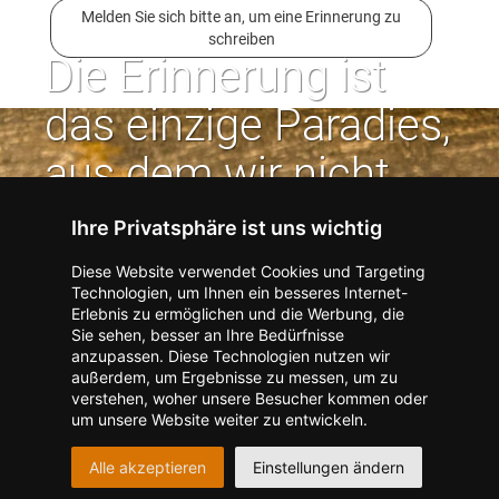
Melden Sie sich bitte an, um eine Erinnerung zu
schreiben
Die Erinnerung ist
das einzige Paradies,
aus dem wir nicht
vertrieben werden
Ihre Privatsphäre ist uns wichtig
können. | Jean Paul
Diese Website verwendet Cookies und Targeting
Technologien, um Ihnen ein besseres Internet-
Erlebnis zu ermöglichen und die Werbung, die
Kontakt zum Verlag aufnehmen
Missbrauch melden
Sie sehen, besser an Ihre Bedürfnisse
anzupassen. Diese Technologien nutzen wir
Impressum
Datenschutz
AGB
außerdem, um Ergebnisse zu messen, um zu
I
Barrierefreiheit
Barriere melden
Accessibility-Modus aktivieren
verstehen, woher unsere Besucher kommen oder
I
m
Kontrastmodus aktivieren
um unsere Website weiter zu entwickeln.
m
A
Hilfe
eigenes Gedenkportal erstellen
K
c
Alle akzeptieren
Einstellungen ändern
o
Vertrag widerrufen
c
n
e