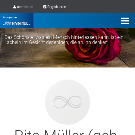
Anmelden
Registrieren
Das Schönste, was ein Mensch hinterlassen kann, ist ein
Lächeln im Gesicht derjenigen, die an ihn denken.