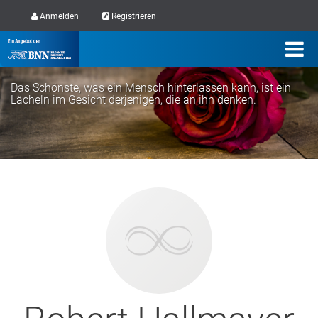
Anmelden
Registrieren
Das Schönste, was ein Mensch hinterlassen kann, ist ein
Lächeln im Gesicht derjenigen, die an ihn denken.