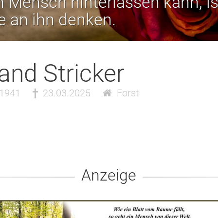
 Mensch hinterlassen kann, is
ie an ihn denken.
and Stricker
.1941
23.03.2025
Forst
Anzeige