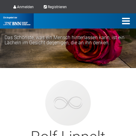
Anmelden
Registrieren
Das Schönste, was ein Mensch hinterlassen kann, ist ein
Lächeln im Gesicht derjenigen, die an ihn denken.