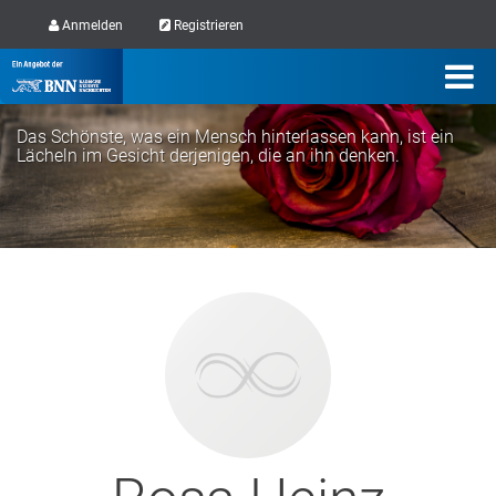
Anmelden
Registrieren
Das Schönste, was ein Mensch hinterlassen kann, ist ein
Lächeln im Gesicht derjenigen, die an ihn denken.