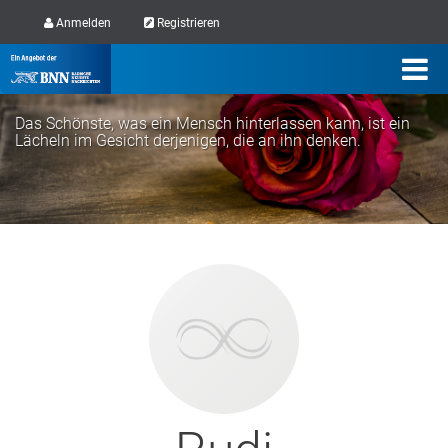
Anmelden
Registrieren
Das Schönste, was ein Mensch hinterlassen kann, ist ein
Lächeln im Gesicht derjenigen, die an ihn denken.