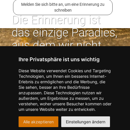
Melden Sie sich bitte an, um eine Erinnerung zu
schreiben
Die Erinnerung ist
das einzige Paradies,
aus dem wir nicht
vertrieben werden
Ihre Privatsphäre ist uns wichtig
können. | Jean Paul
Diese Website verwendet Cookies und Targeting
Technologien, um Ihnen ein besseres Internet-
Erlebnis zu ermöglichen und die Werbung, die
Kontakt zum Verlag aufnehmen
Missbrauch melden
Sie sehen, besser an Ihre Bedürfnisse
anzupassen. Diese Technologien nutzen wir
Impressum
Datenschutz
AGB
außerdem, um Ergebnisse zu messen, um zu
I
Barrierefreiheit
Barriere melden
Accessibility-Modus aktivieren
verstehen, woher unsere Besucher kommen oder
I
m
Kontrastmodus aktivieren
um unsere Website weiter zu entwickeln.
m
A
Hilfe
eigenes Gedenkportal erstellen
K
c
Alle akzeptieren
Einstellungen ändern
o
Vertrag widerrufen
c
n
e